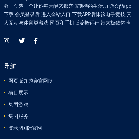
验！创造一个让你每天醒来都充满期待的生活.九游会j9app
下载,会员登录后,进入全站入口,下载APP后体验电子竞技,真
人互动与体育类游戏,网页和手机版流畅运行,带来极致体验。
导航
网页版九游会官网J9
项目展示
集团游戏
集团服务
登录j9国际官网