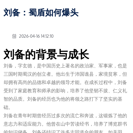
刘备：蜀盾如何爆头
2026-04-16 14:12:10
刘备的背景与成长
刘备，字玄德，是中国历史上著名的政治家、军事家，也是
三国时期蜀汉的创立者。他出生于沛国谯县，家境贫寒，但
却拥有高尚的品德和卓越的领导才能。在成长过程中，刘备
受到了家庭教育和师承的影响，培养了他坚韧不拔、仁义礼
智的品质。刘备的经历也为他的将领之路打下了坚实的基
础。
刘备在青年时期曾经历过多次的流亡和奔波，这锻炼了他的
意志力和适应能力。他曾在山中苦读经书，培养了博览群书
的知识储备。刘备还结识了许多志同道合的朋友，如关羽、