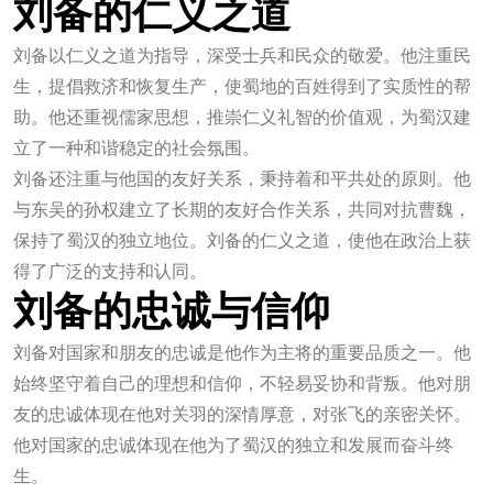
刘备的仁义之道
刘备以仁义之道为指导，深受士兵和民众的敬爱。他注重民
生，提倡救济和恢复生产，使蜀地的百姓得到了实质性的帮
助。他还重视儒家思想，推崇仁义礼智的价值观，为蜀汉建
立了一种和谐稳定的社会氛围。
刘备还注重与他国的友好关系，秉持着和平共处的原则。他
与东吴的孙权建立了长期的友好合作关系，共同对抗曹魏，
保持了蜀汉的独立地位。刘备的仁义之道，使他在政治上获
得了广泛的支持和认同。
刘备的忠诚与信仰
刘备对国家和朋友的忠诚是他作为主将的重要品质之一。他
始终坚守着自己的理想和信仰，不轻易妥协和背叛。他对朋
友的忠诚体现在他对关羽的深情厚意，对张飞的亲密关怀。
他对国家的忠诚体现在他为了蜀汉的独立和发展而奋斗终
生。