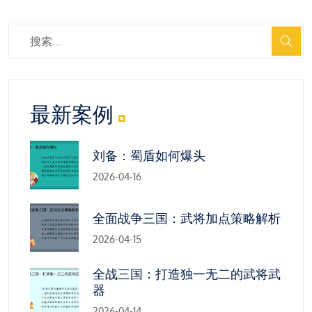
最新案例
刘备：蜀盾如何爆头
2026-04-16
全面战争三国：武将加点策略解析
2026-04-15
全战三国：打造独一无二的武将武
器
2026-04-14