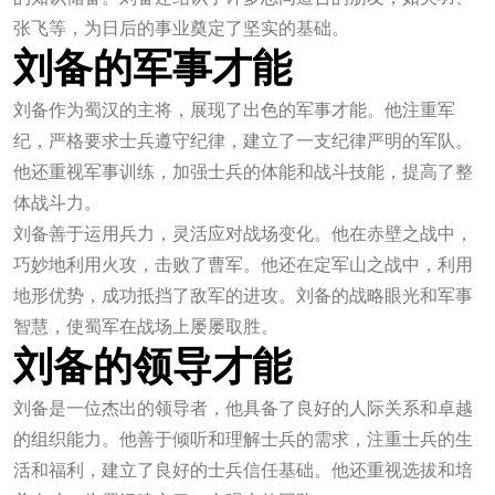
张飞等，为日后的事业奠定了坚实的基础。
刘备的军事才能
刘备作为蜀汉的主将，展现了出色的军事才能。他注重军
纪，严格要求士兵遵守纪律，建立了一支纪律严明的军队。
他还重视军事训练，加强士兵的体能和战斗技能，提高了整
体战斗力。
刘备善于运用兵力，灵活应对战场变化。他在赤壁之战中，
巧妙地利用火攻，击败了曹军。他还在定军山之战中，利用
地形优势，成功抵挡了敌军的进攻。刘备的战略眼光和军事
智慧，使蜀军在战场上屡屡取胜。
刘备的领导才能
刘备是一位杰出的领导者，他具备了良好的人际关系和卓越
的组织能力。他善于倾听和理解士兵的需求，注重士兵的生
活和福利，建立了良好的士兵信任基础。他还重视选拔和培