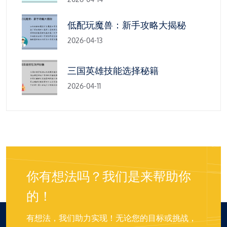
低配玩魔兽：新手攻略大揭秘
2026-04-13
三国英雄技能选择秘籍
2026-04-11
你有想法吗？我们是来帮助你
的！
有想法，我们助力实现！无论您的目标或挑战，